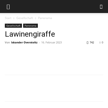
Start
Gesellschaft
Panorama
Gesellschaft
Panorama
Lawinengiraffe
Von
Iskander Overstoltz
-
16. Februar 2023
742
0